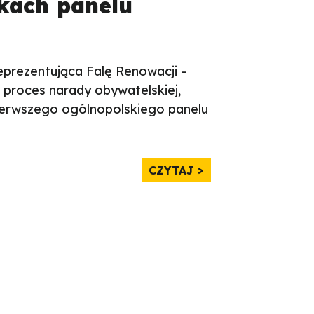
ikach panelu
eprezentująca Falę Renowacji –
 proces narady obywatelskiej,
ierwszego ogólnopolskiego panelu
CZYTAJ