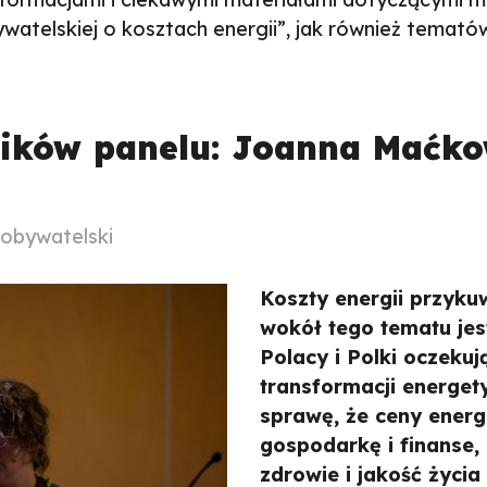
watelskiej o kosztach energii”, jak również temat
ików panelu: Joanna Maćko
 obywatelski
Koszty energii przyk
wokół tego tematu je
Polacy i Polki oczeku
transformacji energet
sprawę, że ceny energ
gospodarkę i finanse,
zdrowie i jakość życia