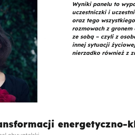
Wyniki panelu to wypa
uczestniczki i uczestn
oraz tego wszystkiego
rozmowach z gronem e
ze sobą – czyli z osob
innej sytuacji życiowe
nierzadko również z z
ansformacji energetyczno-kl