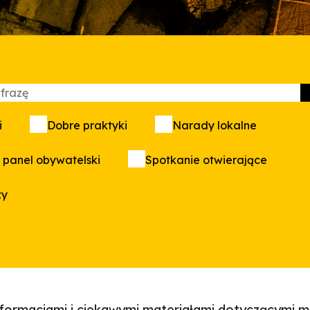
i
Dobre praktyki
Narady lokalne
 panel obywatelski
Spotkanie otwierające
zy
informacjami i ciekawymi materiałami dotyczącymi