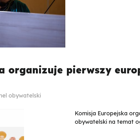
a organizuje pierwszy europ
nel obywatelski
Komisja Europejska orga
obywatelski na temat o