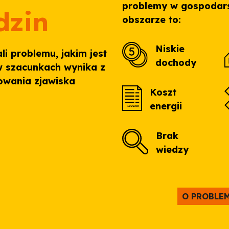
problemy w gospodar
dzin
obszarze to:
Niskie
i problemu, jakim jest
dochody
w szacunkach wynika z
owania zjawiska
Koszt
energii
Brak
wiedzy
O PROBLE