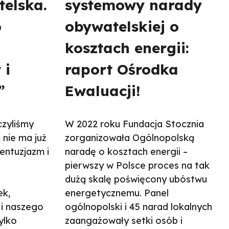
elska.
systemowy narady
o
obywatelskiej o
kosztach energii:
 i
raport Ośrodka
”
Ewaluacji!
czyliśmy
W 2022 roku Fundacja Stocznia
 nie ma już
zorganizowała Ogólnopolską
entuzjazm i
naradę o kosztach energii –
pierwszy w Polsce proces na tak
dużą skalę poświęcony ubóstwu
ek,
energetycznemu. Panel
 i naszego
ogólnopolski i 45 narad lokalnych
ylko
zaangażowały setki osób i