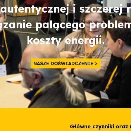
 autentycznej i szczerej
zanie palącego problem
koszty energii.
NASZE DOŚWIADCZENIE
Główne czynniki oraz 