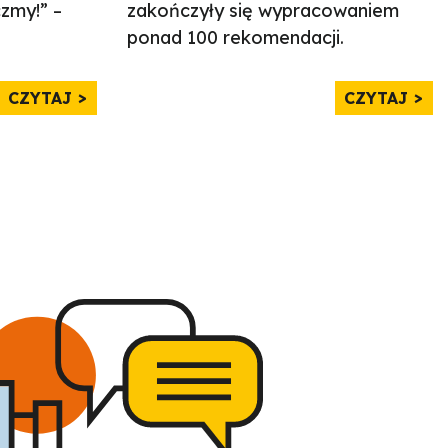
czmy!” –
zakończyły się wypracowaniem
ponad 100 rekomendacji.
CZYTAJ
CZYTAJ
WIĘCEJ AKTUALNOŚCI