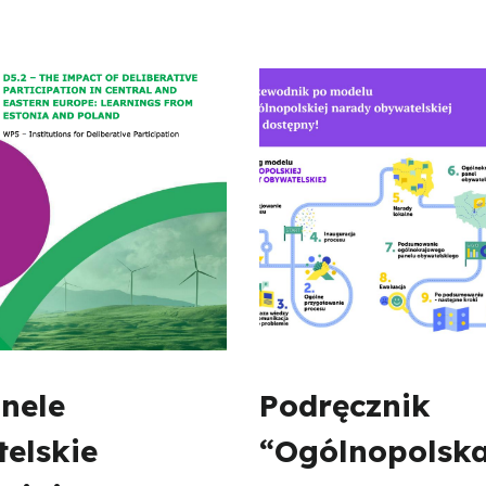
nele
Podręcznik
elskie
“Ogólnopolsk