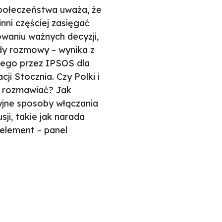
połeczeństwa uważa, że
inni częściej zasięgać
owaniu ważnych decyzji,
ady rozmowy – wynika z
ego przez IPSOS dla
ji Stocznia. Czy Polki i
ą rozmawiać? Jak
yjne sposoby włączania
ji, takie jak narada
 element – panel