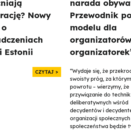
niają
narada obywat
rację? Nowy
Przewodnik p
 o
modelu dla
adczeniach
organizatorów
i Estonii
organizatorek
“Wydaje się, że przekro
CZYTAJ
swoisty próg, za którym
powrotu – wierzymy, że 
przywiązanie do technik
deliberatywnych wśród
decydentów i decydent
organizacji społecznych
społeczeństwa będzie t