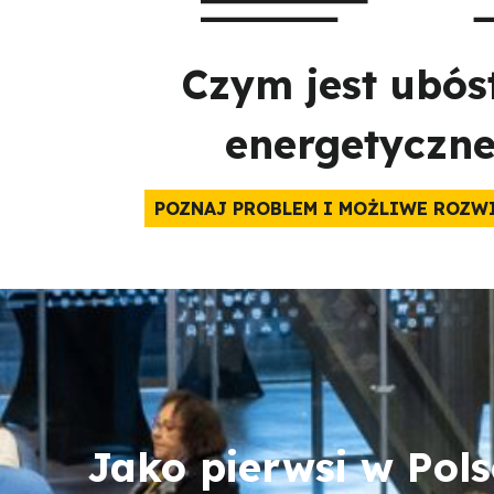
Czym jest ubós
energetyczn
POZNAJ PROBLEM I MOŻLIWE ROZW
Jako pierwsi w Pol