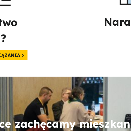
Nara
two
e?
IĄZANIA
sce zachęcamy mieszkan