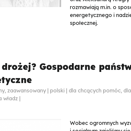
rozmawiają m.in. o spo
energetycznego i nadzi
społecznej.
e drożej? Gospodarne państ
etyczne
 zaawansowany | polski | dla chcących pomóc, dl
 władz |
Wobec ogromnych wyzw
i socjalnym zajęliśmy 