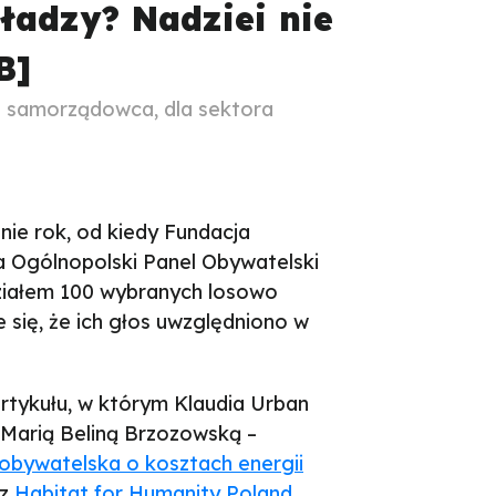
ładzy? Nadziei nie
B]
a samorządowca, dla sektora
nie rok, od kiedy Fundacja
a Ogólnopolski Panel Obywatelski
działem 100 wybranych losowo
e się, że ich głos uwzględniono w
rtykułu, w którym Klaudia Urban
 Marią Beliną Brzozowską –
obywatelska o kosztach energii
 z
Habitat for Humanity Poland