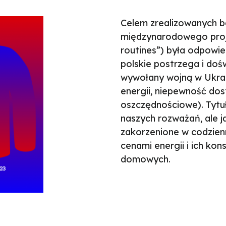
Celem zrealizowanych b
międzynarodowego proj
routines”) była odpowie
polskie postrzega i do
wywołany wojną w Ukrain
energii, niepewność dos
oszczędnościowe). Tytu
naszych rozważań, ale j
zakorzenione w codzienn
cenami energii i ich ko
domowych.