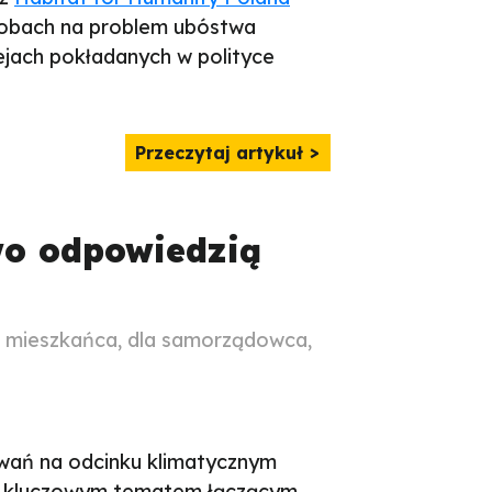
sobach na problem ubóstwa
ejach pokładanych w polityce
Przeczytaj artykuł
wo odpowiedzią
a mieszkańca, dla samorządowca,
ań na odcinku klimatycznym
się kluczowym tematem łączącym