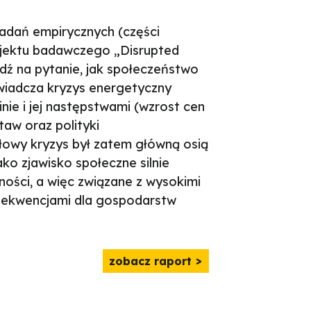
adań empirycznych (części
ektu badawczego „Disrupted
dź na pytanie, jak społeczeństwo
świadcza kryzys energetyczny
ie i jej następstwami (wzrost cen
taw oraz polityki
łowy kryzys był zatem główną osią
ako zjawisko społeczne silnie
ości, a więc związane z wysokimi
nsekwencjami dla gospodarstw
zobacz raport