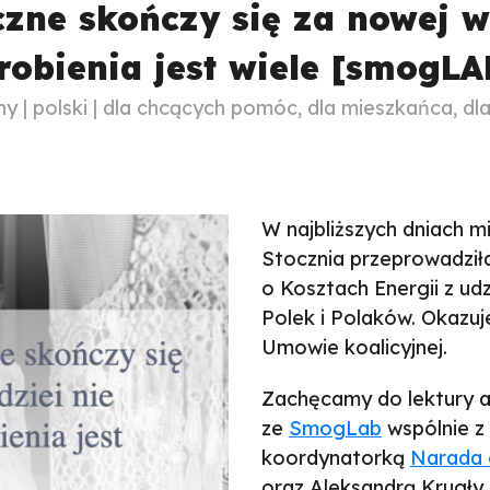
zne skończy się za nowej w
robienia jest wiele [smogLA
| polski | dla chcących pomóc, dla mieszkańca, dl
W najbliższych dniach mi
Stocznia przeprowadził
o Kosztach Energii z u
Polek i Polaków. Okazuj
Umowie koalicyjnej.
Zachęcamy do lektury a
ze
SmogLab
wspólnie z
koordynatorką
Narada 
oraz Aleksandrą Krugły