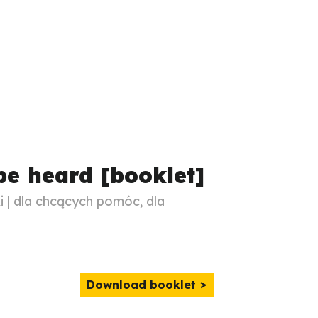
 be heard [booklet]
| dla chcących pomóc, dla
Download booklet