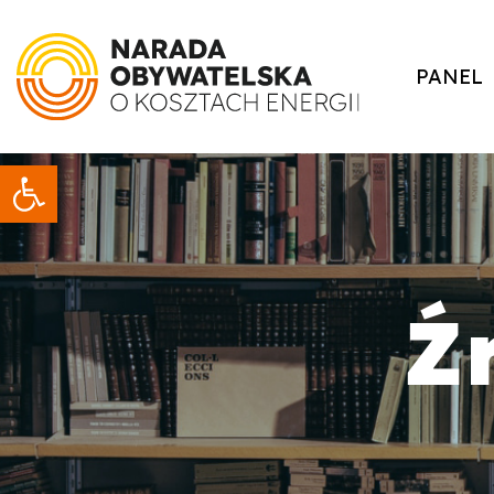
PANEL
Otwórz pasek narzędzi
Ź