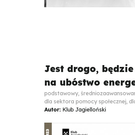
Jest drogo, będzi
na ubóstwo energ
podstawowy, średniozaawansowany,
dla sektora pomocy społecznej, dla
Autor:
Klub Jagielloński