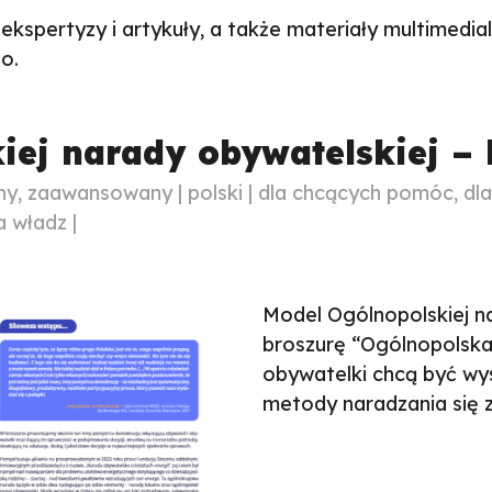
 ekspertyzy i artykuły, a także materiały multimedia
o.
iej narady obywatelskiej – 
 zaawansowany | polski | dla chcących pomóc, dl
 władz |
Model Ogólnopolskiej n
broszurę “Ogólnopolska
obywatelki chcą być wys
metody naradzania się 