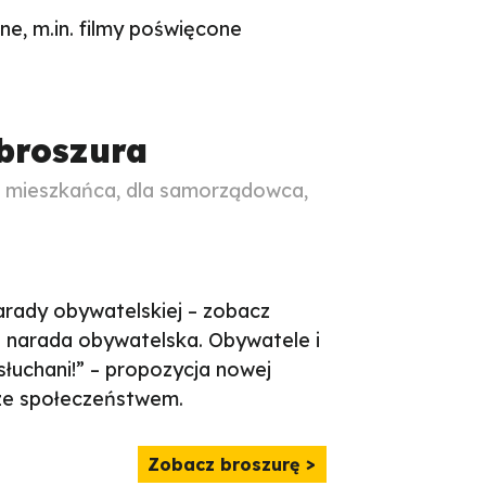
lne, m.in. filmy poświęcone
broszura
a mieszkańca, dla samorządowca,
arady obywatelskiej – zobacz
 narada obywatelska. Obywatele i
łuchani!” – propozycja nowej
ze społeczeństwem.
Zobacz broszurę