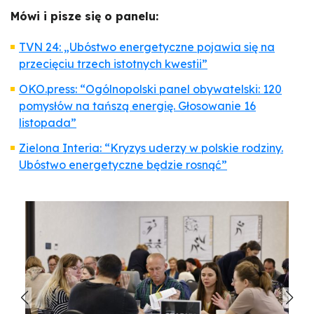
Mówi i pisze się o panelu:
TVN 24: „Ubóstwo energetyczne pojawia się na
przecięciu trzech istotnych kwestii”
OKO.press: “Ogólnopolski panel obywatelski: 120
pomysłów na tańszą energię. Głosowanie 16
listopada”
Zielona Interia: “Kryzys uderzy w polskie rodziny.
Ubóstwo energetyczne będzie rosnąć”