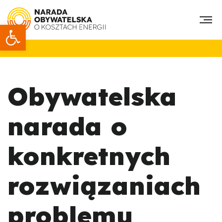
Otwórz pasek narzędzi
Obywatelska
narada o
konkretnych
rozwiązaniach
problemu