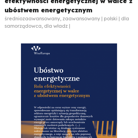
efektywności energetycznej w walce z
ubóstwem energetycznym
średniozaawansowany, zaawansowany | polski | dla
samorządowca, dla władz |