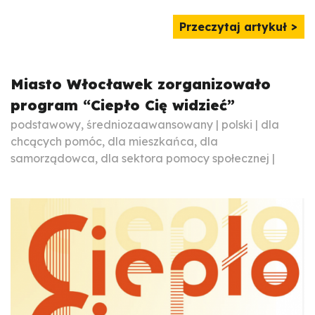
Przeczytaj artykuł
Miasto Włocławek zorganizowało
program “Ciepło Cię widzieć”
podstawowy, średniozaawansowany | polski | dla
chcących pomóc, dla mieszkańca, dla
samorządowca, dla sektora pomocy społecznej |