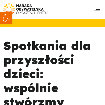
Otwórz pasek narzędzi
Spotkania dla
przyszłości
dzieci:
wspólnie
stwórzmy