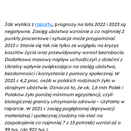
Jak wynika z
raportu
, p
rognozy na lata 2022 i 2023 są
negatywne. Zasięg ubóstwa wzrośnie o co najmniej 2
punkty procentowe i sytuacja może przypominać
2015 r. Stanie się tak nie tylko ze względu na kryzys
kosztów życia oraz przewidywany wzrost bezrobocia.
Dodatkowo masowy napływ uchodźczyń z dziećmi z
Ukrainy wpłynie zwiększająco na zasięg ubóstwa,
bezdomności i korzystania z pomocy społecznej
.
W
2021 r. 4,2 proc. osób w polskich rodzinach żyło w
skrajnym ubóstwie. Oznacza to, że ok. 1,6 mln Polek i
Polaków żyło poniżej minimum egzystencji, czyli
biologicznej granicy utrzymania zdrowia
– czytamy w
raporcie.
W 2021 r. zasięg pogłębionej deprywacji
materialnej i społecznej (rodziny nie stać na
zaspokojenie co najmniej 7 z 13 potrzeb) wzrósł aż o
99 tys. (do 922 tys.)
.