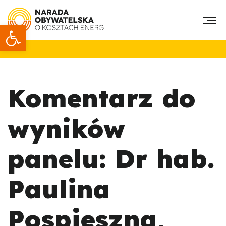
Otwórz pasek narzędzi
Komentarz do
wyników
panelu: Dr hab.
Paulina
Pospieszna,